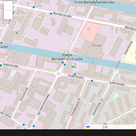
+
−
Leaflet
|
©
OpenStreetMap