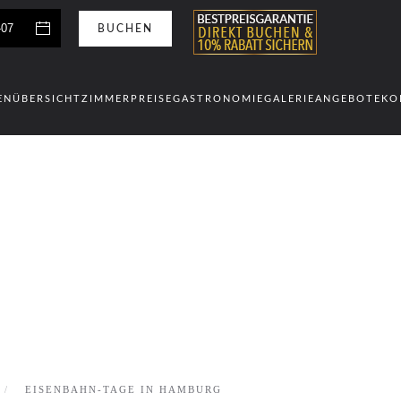
EN
ÜBERSICHT
ZIMMER
PREISE
GASTRONOMIE
GALERIE
ANGEBOTE
KO
EISENBAHN-TAGE IN HAMBURG