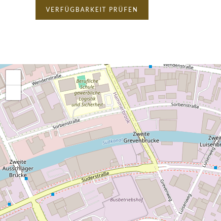
VERFÜGBARKEIT PRÜFEN
+
−